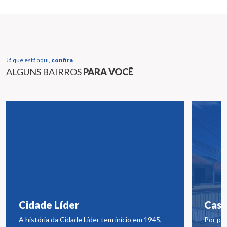
Já que está aqui,
confira
ALGUNS BAIRROS
PARA VOCÊ
Cidade Líder
Casa
A história da Cidade Líder tem início em 1945,
Por pou