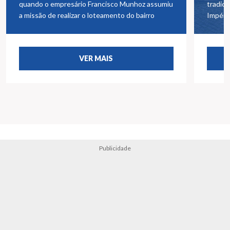
quando o empresário Francisco Munhoz assumiu
tradici
a missão de realizar o loteamento do bairro
Impéri
VER MAIS
Publicidade