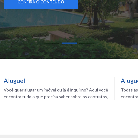
CONFIRA
O CONTEÚDO
oferta de habitações de interesse social. Essa postura ficou
clara em recente […]
Aluguel
Alugu
Você quer alugar um imóvel ou já é inquilino? Aqui você
Todas as
encontra tudo o que precisa saber sobre os contratos,
encontra
reajustes, mercado e muito mais para morar bem
Imóveis.
gastando pouco com seu aluguel. Confira!