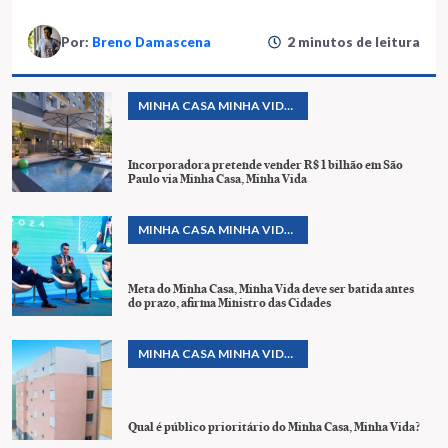
Por:
Breno Damascena
2 minutos de leitura
MINHA CASA MINHA VIDA
& PROGRAMAS
HABITACIONAIS
Incorporadora pretende vender R$ 1 bilhão em São
Paulo via Minha Casa, Minha Vida
MINHA CASA MINHA VIDA
& PROGRAMAS
HABITACIONAIS
Meta do Minha Casa, Minha Vida deve ser batida antes
do prazo, afirma Ministro das Cidades
MINHA CASA MINHA VIDA
& PROGRAMAS
HABITACIONAIS
Qual é público prioritário do Minha Casa, Minha Vida?