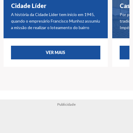
Cidade Líder
Casa
A história da Cidade Líder tem início em 1945,
Por pou
quando o empresário Francisco Munhoz assumiu
tradici
a missão de realizar o loteamento do bairro
Impéri
VER MAIS
Publicidade