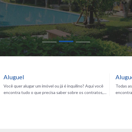
Aluguel
Alugu
Você quer alugar um imóvel ou já é inquilino? Aqui você
Todas as
encontra tudo o que precisa saber sobre os contratos,
encontra
reajustes, mercado e muito mais para morar bem
Imóveis.
gastando pouco com seu aluguel. Confira!