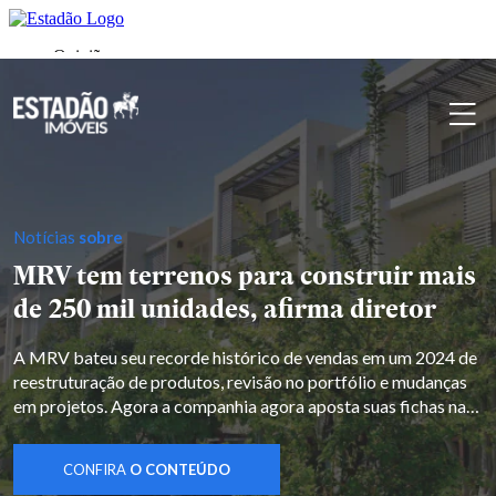
Notícias
sobre
MRV tem terrenos para construir mais
de 250 mil unidades, afirma diretor
A MRV bateu seu recorde histórico de vendas em um 2024 de
reestruturação de produtos, revisão no portfólio e mudanças
em projetos. Agora a companhia agora aposta suas fichas na
adaptação a mercados regionais, em um opulento banco de
terrenos e até em propaganda no Big Brother Brasil para
CONFIRA
O CONTEÚDO
surfar o bom momento do Minha […]