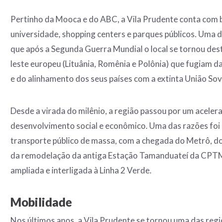
Pertinho da Mooca e do ABC, a Vila Prudente conta com b
universidade, shopping centers e parques públicos. Uma d
que após a Segunda Guerra Mundial o local se tornou des
leste europeu (Lituânia, Romênia e Polônia) que fugiam d
e do alinhamento dos seus países com a extinta União Sov
Desde a virada do milênio, a região passou por um acele
desenvolvimento social e econômico. Uma das razões foi 
transporte público de massa, com a chegada do Metrô, d
da remodelação da antiga Estação Tamanduateí da CPTM
ampliada e interligada à Linha 2 Verde.
Mobilidade
Nos últimos anos, a Vila Prudente se tornou uma das reg