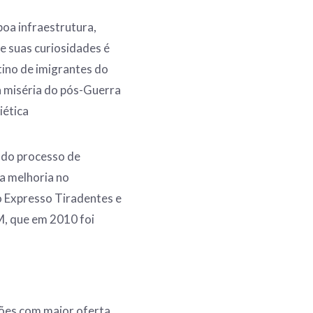
oa infraestrutura,
e suas curiosidades é
tino de imigrantes do
a miséria do pós-Guerra
iética
rado processo de
a melhoria no
o Expresso Tiradentes e
, que em 2010 foi
iões com maior oferta