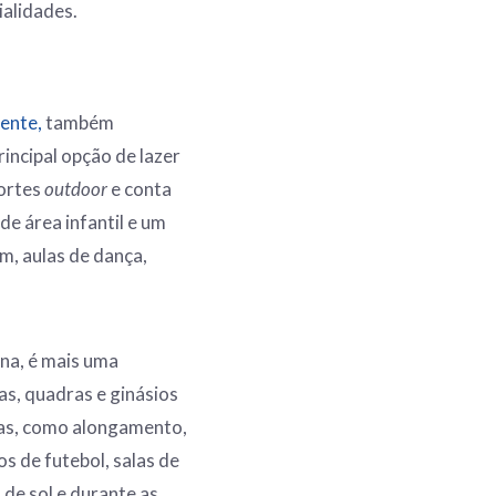
ialidades.
ente,
também
rincipal opção de lazer
portes
outdoor
e conta
e área infantil e um
m, aulas de dança,
ina, é mais uma
s, quadras e ginásios
tas, como alongamento,
os de futebol, salas de
 de sol e durante as