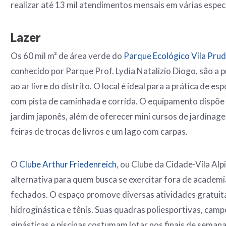
realizar até 13 mil atendimentos mensais em várias espec
Lazer
Os 60 mil m² de área verde do
Parque Ecológico Vila Prud
conhecido por Parque Prof. Lydia Natalizio Diogo, são a p
ao ar livre do distrito. O local é ideal para a prática de es
com pista de caminhada e corrida. O equipamento dispõe d
jardim japonês, além de oferecer mini cursos de jardinage
feiras de trocas de livros e um lago com carpas.
O
Clube Arthur Friedenreich
, ou Clube da Cidade-Vila Alp
alternativa para quem busca se exercitar
fora de academia
fechados. O espaço promove diversas atividades gratui
hidroginástica e tênis. Suas quadras poliesportivas, camp
ginásticas e piscinas costumam lotar nos finais de semana