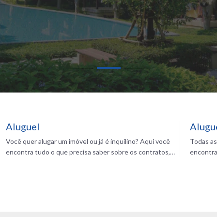
Aluguel
Alugu
Você quer alugar um imóvel ou já é inquilino? Aqui você
Todas as
encontra tudo o que precisa saber sobre os contratos,
encontra
reajustes, mercado e muito mais para morar bem
Imóveis.
gastando pouco com seu aluguel. Confira!