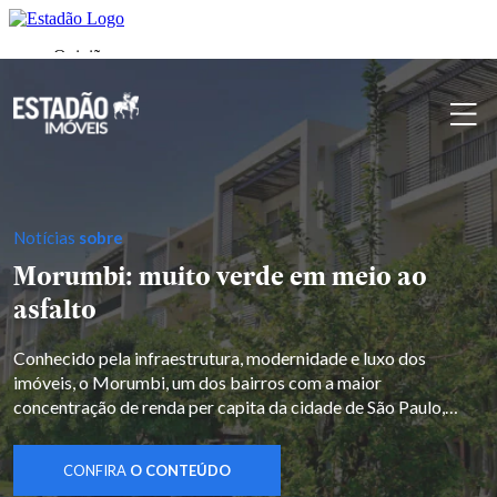
Notícias
sobre
Morumbi: muito verde em meio ao
asfalto
Conhecido pela infraestrutura, modernidade e luxo dos
imóveis, o Morumbi, um dos bairros com a maior
concentração de renda per capita da cidade de São Paulo,
segundo dados do Censo de 2010, surgiu em meados de 1.815,
quando o inglês John Rudge comprou um terreno de 700
CONFIRA
O CONTEÚDO
alqueires de terra e construiu a Fazenda Morumby, […]