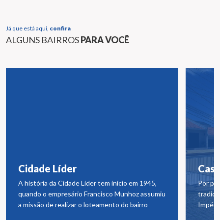
Já que está aqui,
confira
ALGUNS BAIRROS
PARA VOCÊ
Cidade Líder
Casa
A história da Cidade Líder tem início em 1945,
Por pou
quando o empresário Francisco Munhoz assumiu
tradici
a missão de realizar o loteamento do bairro
Impéri