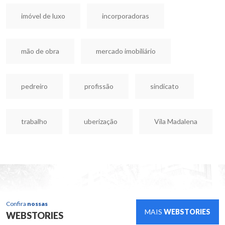
imóvel de luxo
incorporadoras
mão de obra
mercado imobiliário
pedreiro
profissão
sindicato
trabalho
uberização
Vila Madalena
Confira
nossas
MAIS
WEBSTORIES
WEBSTORIES