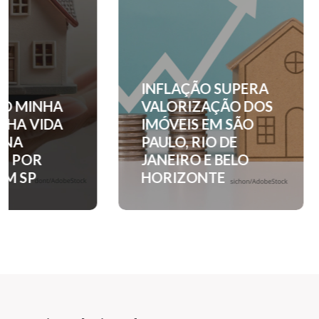
INFLAÇÃO SUPERA
DO MINHA
VALORIZAÇÃO DOS
NHA VIDA
IMÓVEIS EM SÃO
ONA
PAULO, RIO DE
SE POR
JANEIRO E BELO
EM SP
HORIZONTE