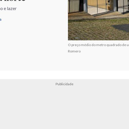
o e lazer
a
O preço médio do metro quadrado de um
Romero
Publicidade