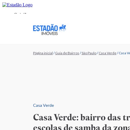
Página inicial
/
Guia de Bairros
/
São Paulo
/
Casa Verde
/
Casa Ve
Casa Verde
Casa Verde: bairro das t
escolas de samba da zon