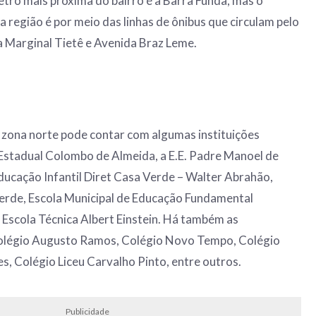
trô mais próxima do bairro é a Barra Funda, mas o
a região é por meio das linhas de ônibus que circulam pelo
la Marginal Tietê e Avenida Braz Leme.
 zona norte pode contar com algumas instituições
 Estadual Colombo de Almeida, a E.E. Padre Manoel de
ucação Infantil Diret Casa Verde – Walter Abrahão,
Verde, Escola Municipal de Educação Fundamental
a Escola Técnica Albert Einstein. Há também as
 Colégio Augusto Ramos, Colégio Novo Tempo, Colégio
, Colégio Liceu Carvalho Pinto, entre outros.
Publicidade