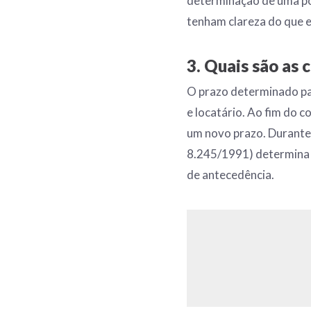
determinação de uma po
tenham clareza do que 
3. Quais são as 
O prazo determinado pa
e locatário. Ao fim do 
um novo prazo. Durante t
8.245/1991) determina q
de antecedência.