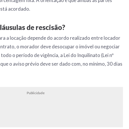
rcentagem fixa. A orientação é que ambas as partes
está acordado.
cláusulas de rescisão?
ra a locação depende do acordo realizado entre locador
contrato, o morador deve desocupar o imóvel ou negociar
odo o período de vigência, a Lei do Inquilinato (Lei nº
ue o aviso prévio deve ser dado com, no mínimo, 30 dias
Publicidade