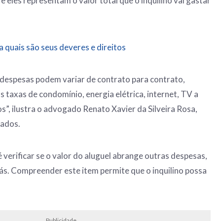
 eles representam o valor total que o inquilino vai gastar
ba quais são seus deveres e direitos
s despesas podem variar de contrato para contrato,
s taxas de condomínio, energia elétrica, internet, TV a
s”, ilustra o advogado Renato Xavier da Silveira Rosa,
gados.
 verificar se o valor do aluguel abrange outras despesas,
gás. Compreender este item permite que o inquilino possa
.
Publicidade