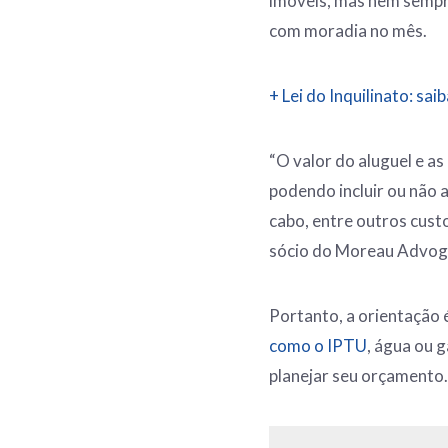
imóveis, mas nem sempre
com moradia no mês.
+ Lei do Inquilinato: sai
“O valor do aluguel e a
podendo incluir ou não a
cabo, entre outros custo
sócio do Moreau Advo
Portanto, a orientação é
como o IPTU
, água ou 
planejar seu orçamento