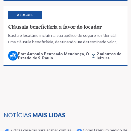
ALUGUEL
Cláusula beneficiária a favor do locador
Basta o locatário incluir na sua apólice de seguro residencial
uma cláusula beneficiária, destinando um determinado valor,
em caso de sinistro, a favor do locador
Por: Antonio Penteado Mendonça, O
2 minutos de
Estado de S. Paulo
leitura
NOTÍCIAS
MAIS LIDAS
7 dicas caseiras para acabar com as
Como fazer um pedido de