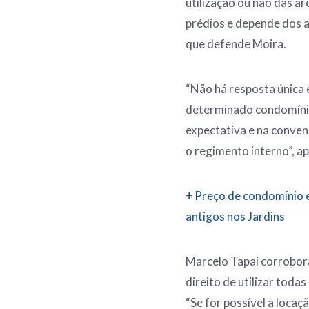
utilização ou não das á
prédios e depende dos a
que defende Moira.
“Não há resposta única 
determinado condomínio
expectativa e na conve
o regimento interno”, a
+ Preço de condomínio e
antigos nos Jardins
Marcelo Tapai corrobor
direito de utilizar tod
“Se for possível a loca