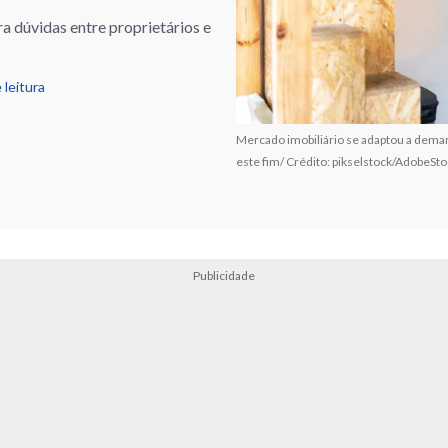
 dúvidas entre proprietários e
 leitura
Mercado imobiliário se adaptou a dem
este fim/ Crédito: pikselstock/AdobeSt
Publicidade