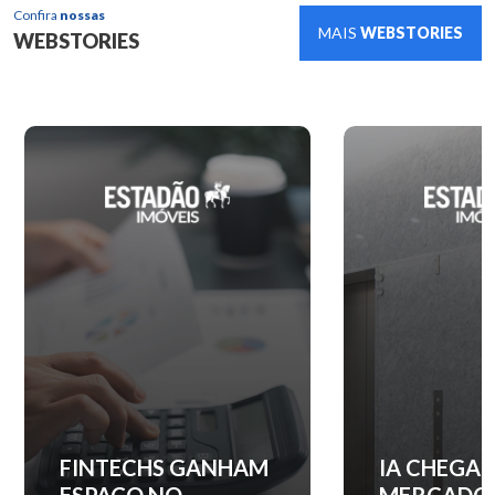
Confira
nossas
MAIS
WEBSTORIES
WEBSTORIES
IA CHEGA AO
QUANTO C