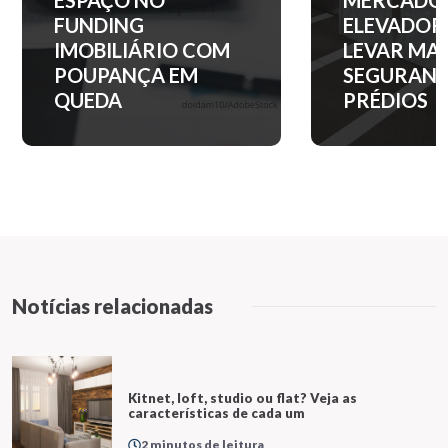
MERCADO DE
ENTRADA 
ELEVADORES PARA
APARTAM
LEVAR MAIS
NOS PRINC
SEGURANÇA AOS
BAIRROS D
PRÉDIOS
PAULO?
Notícias relacionadas
Kitnet, loft, studio ou flat? Veja as
características de cada um
2 minutos de leitura