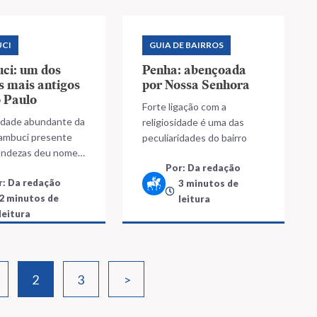
CI
GUIA DE BAIRROS
ci: um dos
Penha: abençoada
s mais antigos
por Nossa Senhora
 Paulo
Forte ligação com a
idade abundante da
religiosidade é uma das
cambuci presente
peculiaridades do bairro
ondezas deu nome à
Por: Da redação
r: Da redação
3 minutos de
2 minutos de
leitura
leitura
2
3
>