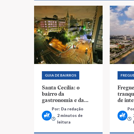
GUIA DE BAIRROS
FREGUE
Santa Cecília: o
Fregue
bairro da
tranqu
gastronomia e da
de inte
música
Por: Da redação
Por
2 minutos de
leitura