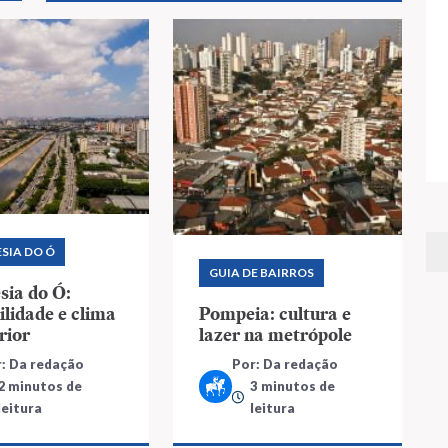
SIA DO Ó
GUIA DE BAIRROS
sia do Ó:
ilidade e clima
Pompeia: cultura e
rior
lazer na metrópole
: Da redação
Por: Da redação
2 minutos de
3 minutos de
leitura
leitura