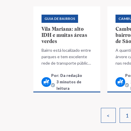
GUIA DE BAIRROS
CAMBU
Vila Mariana: alto
Cambu
IDH e muitas áreas
bairro
verdes
de São
Bairro está localizado entre
A quant
parques e tem excelente
árvore 
rede de transporte público,
nas red
escolas de qualidade e
região
Por: Da redação
Po
hospitais de referência
3 minutos de
leitura
<
1