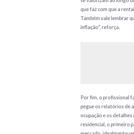
se valorizam ao longo d
que faz com que a renta
Também vale lembrar qu
inflação”, reforça.
Por fim, o profissional f
pegue os relatórios de 
ocupação e os detalhes 
residencial, o primeiro
mercado, idealmente um