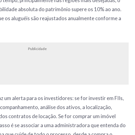
o tempo, principalmente nas regiões mais desejadas, o
bilidade absoluta do patrimônio supere os 10% ao ano.
e os aluguéis são reajustados anualmente conforme a
Publicidade
az um alerta para os investidores: se for investir em FIIs,
acompanhamento, análise dos ativos, a localização,
dos contratos de locação. Se for comprar um imóvel
 passo é se associar a uma administradora que entenda do
a que cuide de todo o processo, desde a compra o