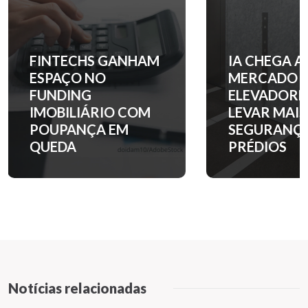
IA CHEGA AO
QUANTO C
MERCADO DE
ENTRADA 
ELEVADORES PARA
APARTAM
LEVAR MAIS
NOS PRINC
SEGURANÇA AOS
BAIRROS D
PRÉDIOS
PAULO?
Notícias relacionadas