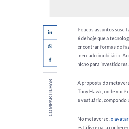
Poucos assuntos suscit
é de hoje que a tecnolo
encontrar formas de faz
mercado imobiliário. Ao
nicho para investidores.
COMPARTILHAR
A proposta do metavers
Tony Hawk, onde você co
e vestuário, compondo 
No metaverso,
o avatar
está livre para conhecer