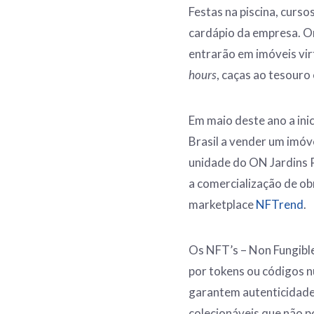
Festas na piscina, curs
cardápio da empresa. O
entrarão em imóveis vir
hours
, caças ao tesouro 
Em maio deste ano a inic
Brasil a vender um imóv
unidade do ON Jardins 
a comercialização de obr
marketplace
NFTrend
.
Os NFT’s – Non Fungibl
por tokens ou códigos n
garantem autenticidade 
colecionáveis que não p