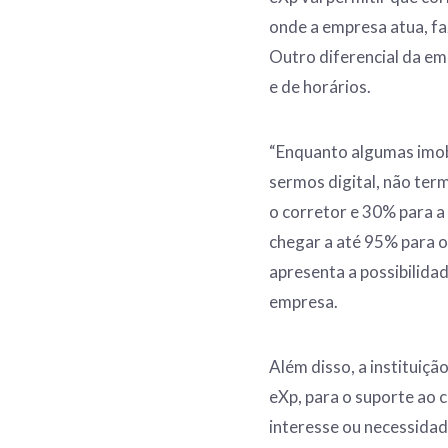
onde a empresa atua, f
Outro diferencial da em
e de horários.
“Enquanto algumas imobi
sermos digital, não term
o corretor e 30% para a
chegar a até 95% para o
apresenta a possibilida
empresa.
Além disso, a instituiç
eXp, para o suporte ao 
interesse ou necessidad