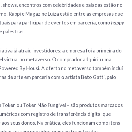
os, shows, encontros com celebridades e baladas estão no
mo, Rappi e Magazine Luiza estão entre as empresas que
tuais para participar de eventos em parceria, como
happy
e palestras.
iativa já atraiu investidores: a empresa foi a primeira do
el virtual no metaverso. O comprador adquiriu uma
Powered By Housi. A oferta no metaverso também inclui
as de arte em parceria com o artista Beto Gatti, pelo
e Token ou Token Não Fungível – são produtos marcados
uméricos com registro de transferência digital que
aos seus donos. Na prática, eles funcionam como itens
odem ser reproduzidos, mas sim transferidos.