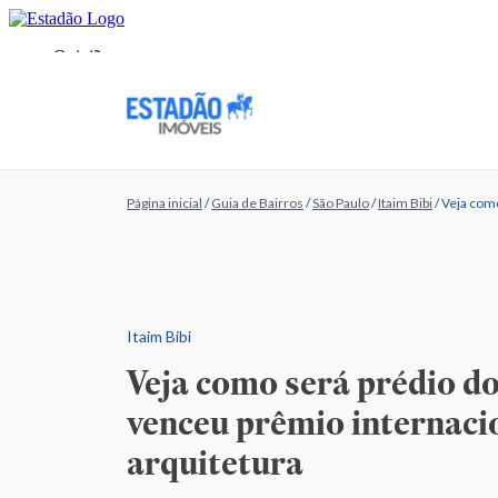
Página inicial
/
Guia de Bairros
/
São Paulo
/
Itaim Bibi
/
Veja como
Itaim Bibi
Veja como será prédio do
venceu prêmio internaci
arquitetura