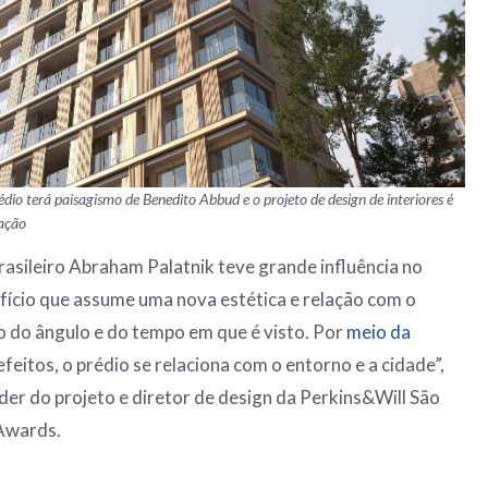
dio terá paisagismo de Benedito Abbud e o projeto de design de interiores é
gação
brasileiro Abraham Palatnik teve grande influência no
fício que assume uma nova estética e relação com o
do ângulo e do tempo em que é visto. Por
meio da
 efeitos, o prédio se relaciona com o entorno e a cidade”,
íder do projeto e diretor de design da Perkins&Will São
Awards.