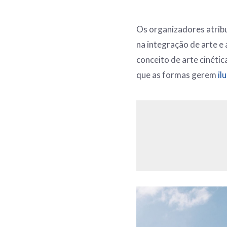
Os organizadores atrib
na integração de arte e 
conceito de arte cinétic
que as formas gerem
il