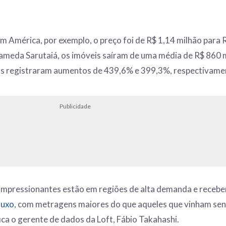
im América, por exemplo, o preço foi de R$ 1,14 milhão para 
meda Sarutaiá, os imóveis saíram de uma média de R$ 860 m
vias registraram aumentos de 439,6% e 399,3%, respectivame
Publicidade
 impressionantes estão em regiões de alta demanda e receb
luxo
, com metragens maiores do que aqueles que vinham se
ica o gerente de dados da Loft, Fábio Takahashi.