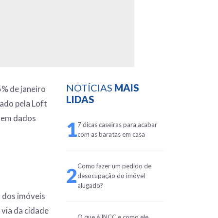
NOTÍCIAS
MAIS
5% de janeiro
LIDAS
ado pela Loft
e em dados
1
7 dicas caseiras para acabar
com as baratas em casa
Como fazer um pedido de
2
desocupação do imóvel
alugado?
 dos imóveis
 via da cidade
O que é INCC e como ele