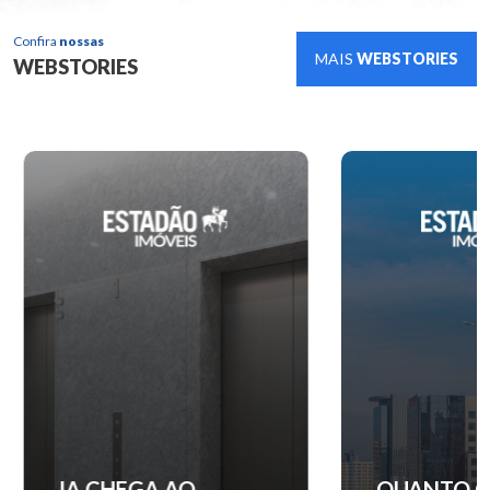
Confira
nossas
MAIS
WEBSTORIES
WEBSTORIES
IA CHEGA AO
QUANTO C