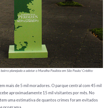
o bairro planejado a adotar o Muralha Paulista em São Paulo/ Crédito:
em mais de 5 mil moradores. O parque central com 45 mil
recebe aproximadamente 15 mil visitantes por mês. No
 tem uma estimativa de quantos crimes foram evitados
te programa.