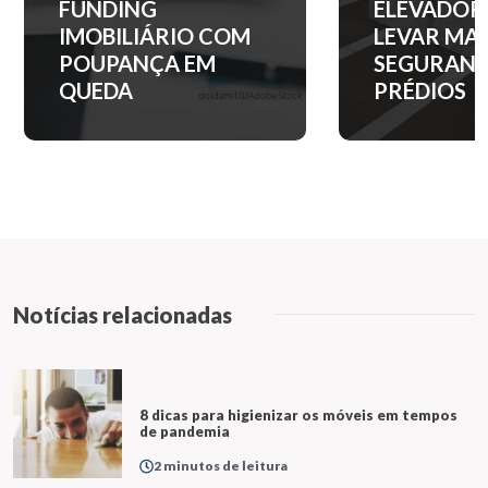
ELEVADORES PARA
APARTAM
LEVAR MAIS
NOS PRINC
SEGURANÇA AOS
BAIRROS D
PRÉDIOS
PAULO?
Notícias relacionadas
8 dicas para higienizar os móveis em tempos
de pandemia
2 minutos de leitura