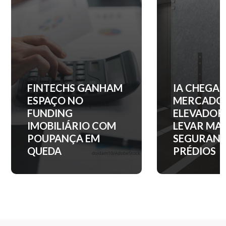
IA CHEGA AO
QUANTO C
MERCADO DE
ENTRADA 
ELEVADORES PARA
APARTAM
LEVAR MAIS
NOS PRINC
SEGURANÇA AOS
BAIRROS D
PRÉDIOS
PAULO?