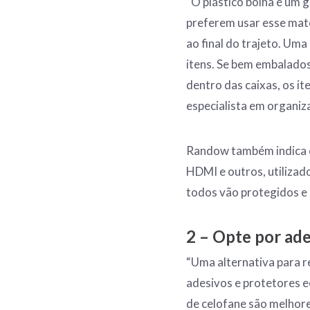
“O plástico bolha é um 
preferem usar esse mate
ao final do trajeto. Uma
itens. Se bem embalados
dentro das caixas, os i
especialista em organiz
Randow também indica o 
HDMI e outros, utilizad
todos vão protegidos e 
2 – Opte por ade
“Uma alternativa para r
adesivos e protetores ec
de celofane são melhore