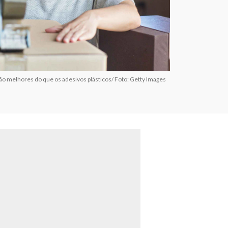
são melhores do que os adesivos plásticos/ Foto: Getty Images