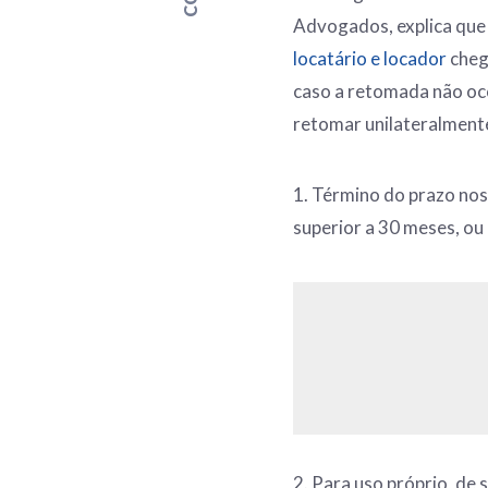
Advogados, explica que 
locatário e locador
cheg
caso a retomada não oco
retomar unilateralmente
1. Término do prazo nos
superior a 30 meses, ou 
2. Para uso próprio, de