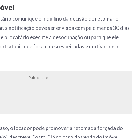
óvel
tário comunique o inquilino da decisão de retomar o
ar, a notificação deve ser enviada com pelo menos 30 dias
e o locatário execute a desocupação ou para que ele
ontratuais que foram desrespeitadas e motivaram a
Publicidade
er isso, o locador pode promover a retomada forçada do
ejo”, descreve Costa. “Já no caso da venda do imóvel