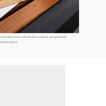
e o locatário tem o direito de recuperar a propriedade
ily/AdobeStock