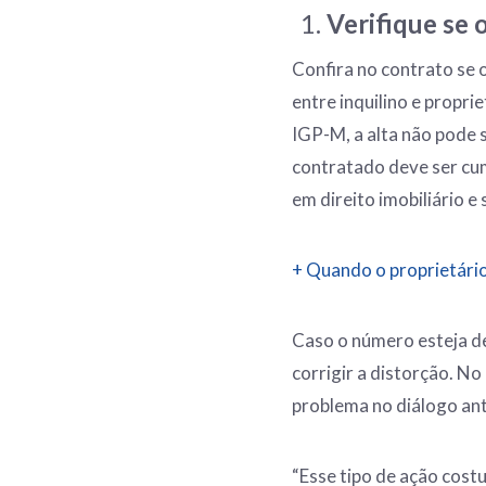
Verifique se 
Confira no contrato se 
entre inquilino e propri
IGP-M, a alta não pode s
contratado deve ser cum
em direito imobiliário 
+ Quando o proprietári
Caso o número esteja de
corrigir a distorção. N
problema no diálogo ante
“Esse tipo de ação cost