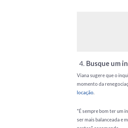
Busque um in
Viana sugere que o inqui
momento da renegociaç
locação
.
“É sempre bom ter um in
ser mais balanceada e 