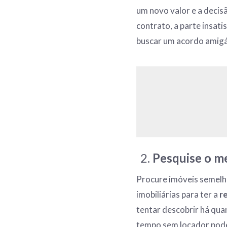
um novo valor e a decis
contrato, a parte insati
buscar um acordo amigá
Pesquise o m
Procure imóveis semelha
imobiliárias para ter a
r
tentar descobrir há qu
tempo sem locador pode 