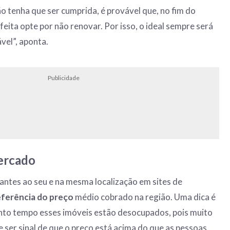
ão tenha que ser cumprida, é provável que, no fim do
sfeita opte por não renovar. Por isso, o ideal sempre será
vel”, aponta.
Publicidade
ercado
ntes ao seu e na mesma localização em sites de
eferência do preço
médio cobrado na região. Uma dica é
anto tempo esses imóveis estão desocupados, pois muito
ser sinal de que o preço está acima do que as pessoas