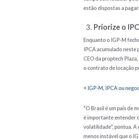
estão dispostas a pagar
Priorize o IP
Enquanto o IGP-M fecho
IPCA acumulado neste p
CEO da proptech Plaza, é
o contrato de locação p
+ IGP-M, IPCA ou negoci
“O Brasil é um país de mu
é importante entender c
volatilidade”, pontua. 
menos instável que o IG