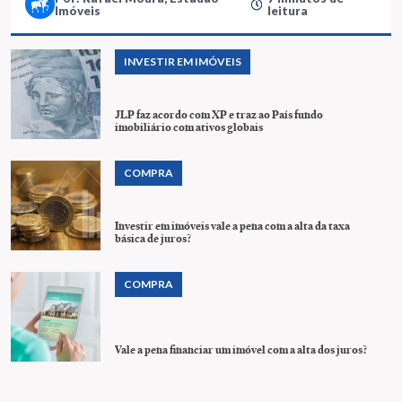
Imóveis
leitura
INVESTIR EM IMÓVEIS
JLP faz acordo com XP e traz ao País fundo
imobiliário com ativos globais
COMPRA
Investir em imóveis vale a pena com a alta da taxa
básica de juros?
COMPRA
Vale a pena financiar um imóvel com a alta dos juros?