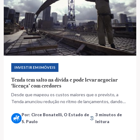
INVESTIR EM IMÓVEIS
Tenda tem salto na dívida e pode levar negociar
‘licença’ com credores
Desde que mapeou os custos maiores que o previsto, a
Tenda anunciou redução no ritmo de lançamentos, dando
prioridade aos projetos com margem mínima de 34% –
Por: Circe Bonatelli, O Estado de
3 minutos de
patamar que foi sua meta em anos anteriores
S. Paulo
leitura