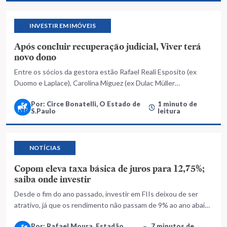
INVESTIR EM IMÓVEIS
Após concluir recuperação judicial, Viver terá
novo dono
Entre os sócios da gestora estão Rafael Reali Esposito (ex
Duomo e Laplace), Carolina Miguez (ex Dulac Müller
Advogados) e Fabricio Ritter (K&K Partners)
Por: Circe Bonatelli, O Estado de
1 minuto de
S.Paulo
leitura
NOTÍCIAS
Copom eleva taxa básica de juros para 12,75%;
saiba onde investir
Desde o fim do ano passado, investir em FIIs deixou de ser
atrativo, já que os rendimento não passam de 9% ao ano abaixo
da Selic; Veja dicas
Por: Rafael Moura, Estadão
7 minutos de