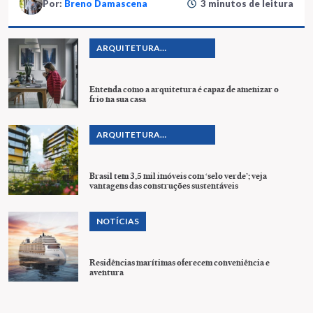
Por:
Breno Damascena
3 minutos de leitura
ARQUITETURA
SUSTENTÁVEL
Entenda como a arquitetura é capaz de amenizar o
frio na sua casa
ARQUITETURA
SUSTENTÁVEL
Brasil tem 3,5 mil imóveis com ‘selo verde’; veja
vantagens das construções sustentáveis
NOTÍCIAS
Residências marítimas oferecem conveniência e
aventura