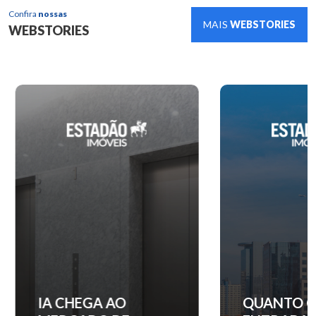
Confira
nossas
MAIS
WEBSTORIES
WEBSTORIES
IA CHEGA AO
QUANTO C