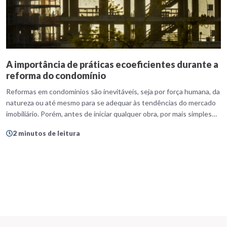
A importância de práticas ecoeficientes durante a
reforma do condomínio
Reformas em condomínios são inevitáveis, seja por força humana, da
natureza ou até mesmo para se adequar às tendências do mercado
imobiliário. Porém, antes de iniciar qualquer obra, por mais simples
que ela seja, é necessário ficar atento às práticas ecoeficientes para
2 minutos de leitura
não deixar a sustentabilidade de lado. Essas práticas são
importantes para reduzir os […]