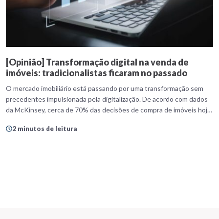
[Opinião] Transformação digital na venda de
imóveis: tradicionalistas ficaram no passado
O mercado imobiliário está passando por uma transformação sem
precedentes impulsionada pela digitalização. De acordo com dados
da McKinsey, cerca de 70% das decisões de compra de imóveis hoje
têm início no ambiente digital. Mais do que isso: pesquisas da NAR
2 minutos de leitura
(National Association of Realtors) revelam que 97% dos
compradores utilizam a internet durante a […]