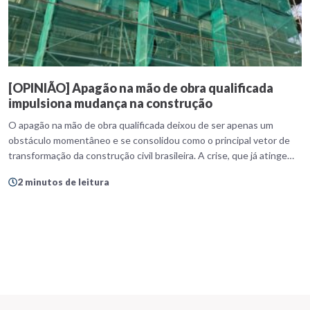
[OPINIÃO] Apagão na mão de obra qualificada
impulsiona mudança na construção
O apagão na mão de obra qualificada deixou de ser apenas um
obstáculo momentâneo e se consolidou como o principal vetor de
transformação da construção civil brasileira. A crise, que já atinge
proporções estruturais, expôs a dependência de modelos
2 minutos de leitura
artesanais e impulsionou uma virada tecnológica sem precedentes.
Diante da escassez de profissionais especializados, empresas de […]