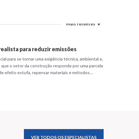
Mais recentes
ealista para reduzir emissões
ial para se tornar uma exigência técnica, ambiental e,
 que o setor da construção responde por uma parcela
 de efeito estufa, repensar materiais e métodos
ente. A madeira engenheirada […]
VER TODOS OS ESPECIALISTAS