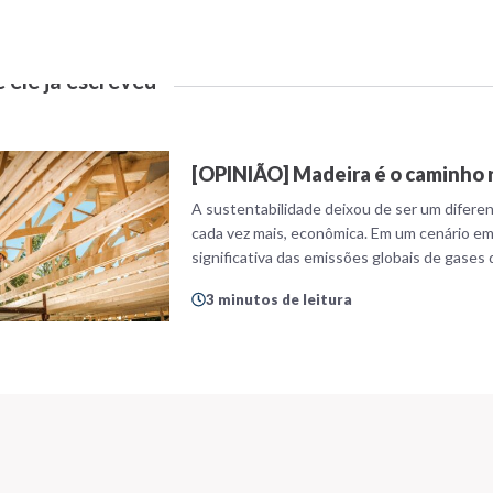
 ele já escreveu
[OPINIÃO] Madeira é o caminho r
A sustentabilidade deixou de ser um diferenc
cada vez mais, econômica. Em um cenário em
significativa das emissões globais de gases
construtivos não é apenas desejável, é urg
3 minutos de leitura