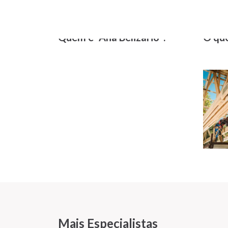
Quem é “Ana Belizário”?
O que
Mais Especialistas