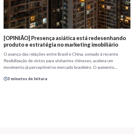
[OPINIÃO] Presença asiática está redesenhando
produto e estratégia no marketing imobiliário
O avanço das relações entre Brasil e China, somado à recente
flexibilização de vistos para visitantes chineses, acelera um
movimento já perceptível no mercado brasileiro. O aumento
consistente de empresas chinesas e de profissionais expatriados
3 minutos de leitura
vem impulsionando a criação de produtos imobiliários e estratégias
de marketing direcionadas a um público com hábitos, referências
culturais e […]