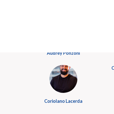
A
Audrey Ponzoni
C
Coriolano Lacerda