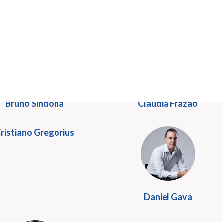
ndré Luiz Junqueira
Angélica Arbex
Bruno Sindona
Claudia Frazão
ristiano Gregorius
Daniel Gava