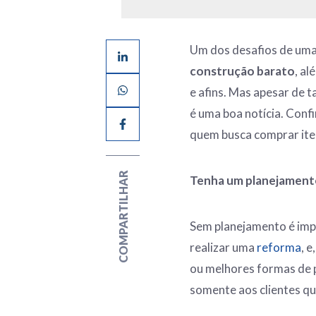
Um dos desafios de uma
construção barato
, al
e afins. Mas apesar de t
é uma boa notícia. Confi
quem busca comprar ite
COMPARTILHAR
Tenha um planejamen
Sem planejamento é impo
realizar uma
reforma
, 
ou melhores formas de 
somente aos clientes q