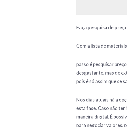
Faça pesquisa
de preç
Com a lista de materiai
passo é pesquisar preço
desgastante, mas de ex
pois é só assim que se s
Nos dias atuais há a opçã
esta fase. Caso não tenh
maneira digital. É poss
para negociar valores, 