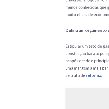
menos conhecidas que g
muito eficaz de econom
Defina um orçamento e
Estipular um teto de ga
construção barato porq
propôs desde o princípi
uma margem a mais para
se trata de
reforma
.