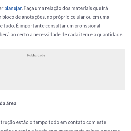
er
planejar
. Faça uma relação dos materiais que irá
m bloco de anotações, no próprio celular ou em uma
e tudo. É importante consultar um profissional
aberá ao certo a necessidade de cada item e a quantidade.
Publicidade
 da área
nstrução estão o tempo todo em contato com este
ações quanto a locais com preços mais baixos e marcas