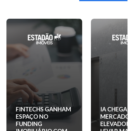
IA CHEGA AO
QUANTO C
MERCADO DE
ENTRADA 
ELEVADORES PARA
APARTAM
LEVAR MAIS
NOS PRINC