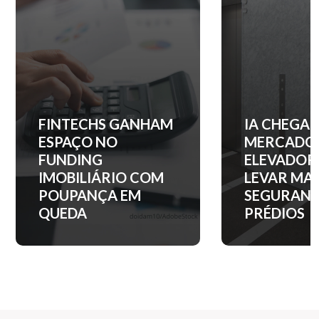
IA CHEGA AO
QUANTO C
MERCADO DE
ENTRADA 
ELEVADORES PARA
APARTAM
LEVAR MAIS
NOS PRINC
SEGURANÇA AOS
BAIRROS D
PRÉDIOS
PAULO?