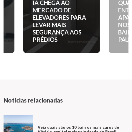
IA CHEGA AO
QUANTO C
MERCADO DE
ENTRADA 
ELEVADORES PARA
APARTAM
LEVAR MAIS
NOS PRINC
SEGURANÇA AOS
BAIRROS D
PRÉDIOS
PAULO?
Notícias relacionadas
Veja quais são os 10 bairros mais caros de
Vitória, capital mais valorizada do Brasil