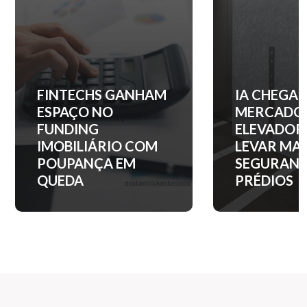
IA CHEGA AO
QUANTO C
MERCADO DE
ENTRADA 
ELEVADORES PARA
APARTAM
LEVAR MAIS
NOS PRINC
SEGURANÇA AOS
BAIRROS D
PRÉDIOS
PAULO?