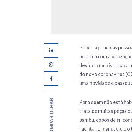
Pouco a pouco as pesso
ocorreu com a utilizaçã
devido a um risco para
do novo coronavírus (C
uma novidade e passou a
COMPARTILHAR
Para quem não está habi
trata de muitas peças ou
bambu, copos de silicon
facilitar o manuseio e o