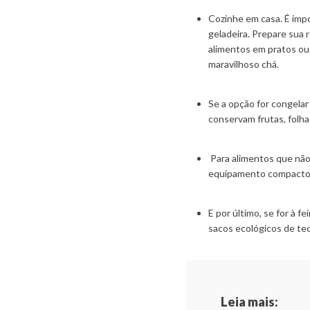
Cozinhe em casa. É imp
geladeira. Prepare sua 
alimentos em pratos ou
maravilhoso chá.
Se a opção for congelar
conservam frutas, folha
Para alimentos que não
equipamento compacto e
E por último, se for à f
sacos ecológicos de teci
Leia mais: