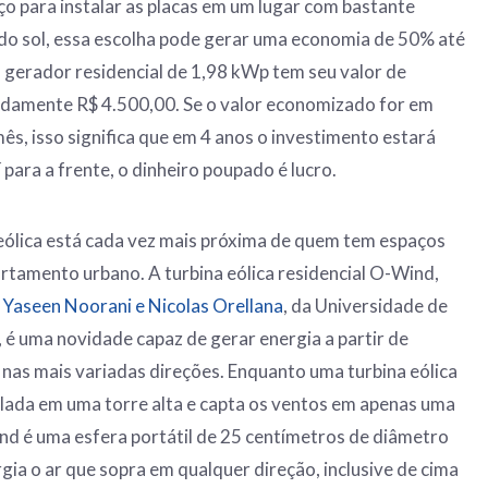
ço para instalar as placas em um lugar com bastante
or do sol, essa escolha pode gerar uma economia de 50% até
 gerador residencial de 1,98 kWp tem seu valor de
adamente R$ 4.500,00. Se o valor economizado for em
ês, isso significa que em 4 anos o investimento estará
para a frente, o dinheiro poupado é lucro.
 eólica está cada vez mais próxima de quem tem espaços
tamento urbano. A turbina eólica residencial O-Wind,
 Yaseen Noorani e Nicolas Orellana
, da Universidade de
, é uma novidade capaz de gerar energia a partir de
nas mais variadas direções. Enquanto uma turbina eólica
lada em uma torre alta e capta os ventos em apenas uma
nd é uma esfera portátil de 25 centímetros de diâmetro
ia o ar que sopra em qualquer direção, inclusive de cima