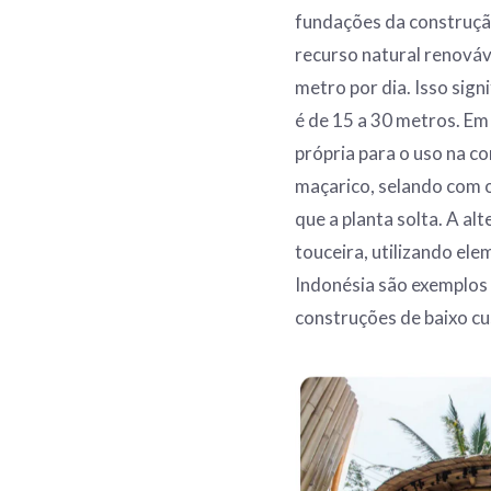
fundações da construção
recurso natural renováve
metro por dia. Isso sign
é de 15 a 30 metros. Em 
própria para o uso na c
maçarico, selando com o
que a planta solta. A a
touceira, utilizando ele
Indonésia são exemplos 
construções de baixo cu