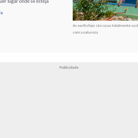
er lugar onde se esteja
ra
As earthships são casas totalmente sust
com a natureza
Publicidade