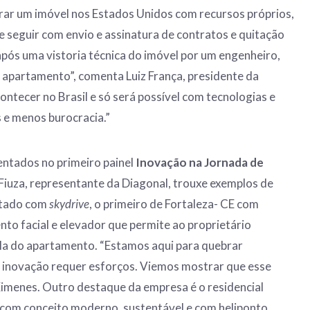
rar um imóvel nos Estados Unidos com recursos próprios,
 seguir com envio e assinatura de contratos e quitação
, após uma vistoria técnica do imóvel por um engenheiro,
o apartamento”, comenta Luiz França, presidente da
ontecer no Brasil e só será possível com tecnologias e
 e menos burocracia.”
entados no primeiro painel
Inovação na Jornada de
iuza, representante da Diagonal, trouxe exemplos de
etado com
skydrive
, o primeiro de Fortaleza- CE com
to facial e elevador que permite ao proprietário
ala do apartamento. “Estamos aqui para quebrar
a inovação requer esforços. Viemos mostrar que esse
z Ximenes. Outro destaque da empresa é o residencial
 com conceito moderno, sustentável e com heliponto.