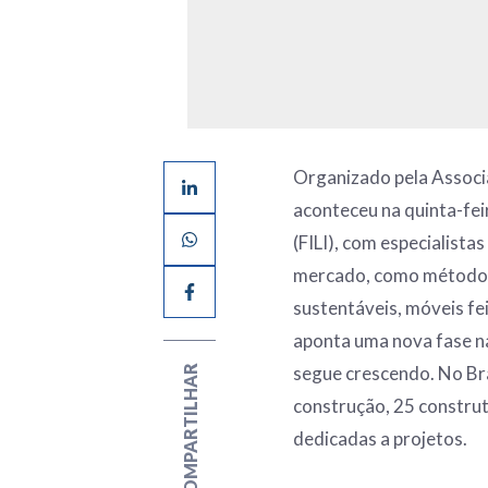
Organizado pela Associa
aconteceu na quinta-fei
(FILI),
com especialista
mercado, como métodos 
sustentáveis, móveis f
aponta uma nova fase n
segue crescendo. No Bra
COMPARTILHAR
construção, 25 construt
dedicadas a projetos.