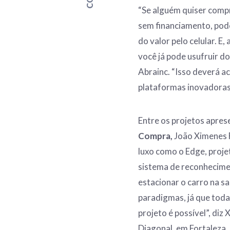
“Se alguém quiser comp
sem financiamento, pode
do valor pelo celular. E
você já pode usufruir d
Abrainc. “Isso deverá ac
plataformas inovadoras
Entre os projetos apres
Compra,
João Ximenes F
luxo como o Edge, proj
sistema de reconhecimen
estacionar o carro na s
paradigmas, já que tod
projeto é possível”, di
Diagonal, em Fortaleza,