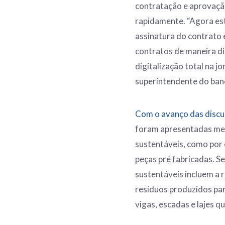
contratação e aprovação
rapidamente. “Agora es
assinatura do contrato e
contratos de maneira d
digitalização total na j
superintendente do ban
Com o avanço das disc
foram apresentadas me
sustentáveis, como por 
peças pré fabricadas. S
sustentáveis incluem a r
resíduos produzidos par
vigas, escadas e lajes q