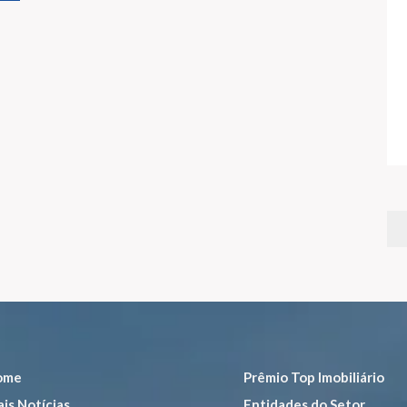
ome
Prêmio Top Imobiliário
is Notícias
Entidades do Setor