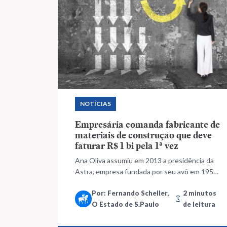
NOTÍCIAS
Empresária comanda fabricante de
materiais de construção que deve
faturar R$ 1 bi pela 1ª vez
Ana Oliva assumiu em 2013 a presidência da
Astra, empresa fundada por seu avô em 1957
e que é dona da marca Japi, e agora se prepara
Por: Fernando Scheller,
2 minutos
para inaugurar a primeira loja própria
O Estado de S.Paulo
de leitura