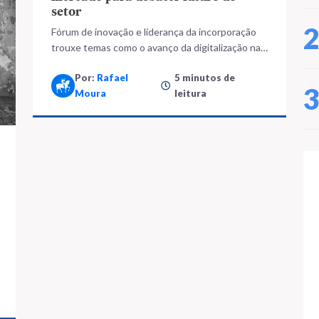
setor
Fórum de inovação e liderança da incorporação
trouxe temas como o avanço da digitalização na
venda de imóveis, métodos sustentáveis,
Por:
Rafael
5 minutos de
cultura, liderança e gestão de processos
Moura
leitura