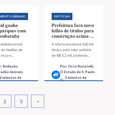
MENTO URBANO
NOTÍCIAS
sul ganha
Prefeitura fará novo
 parques com
leilão de títulos para
urubatuba
construção acima do
limite na zona sul de
 também prevê
A oferta envolverá 160 mil
SP
de famílias de
títulos pelo valor unitário
 risco e
de R$ 3,2 mil, podendo
amento de vias
movimentar, um total de R$
r: Redação,
Por: Circe Bonatelli,
514,2 milhões
tadão Imóveis
O Estado de S. Paulo
2 minutos de
2 minutos de
leitura
leitura
2
3
>