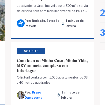
Localizado na Urca, Imóvel possui 500 m² e serviu
de cenário para obra mais importante do País em
2024
Por: Redação, Estadão
1 minuto de
Imóveis
leitura
NOTÍCIAS
Com foco no Minha Casa, Minha Vida,
MRV anuncia complexo em
Interlagos
O Estoril contará com 1.080 apartamentos de 38
a 40 metros quadrados
Por:
Breno
1 minuto de
Damascena
leitura