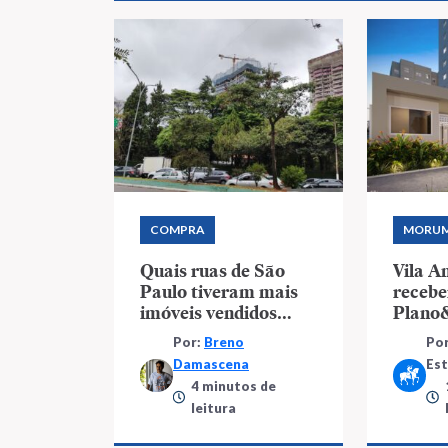
COMPRA
MORUM
Quais ruas de São
Vila A
Paulo tiveram mais
recebe
imóveis vendidos
Plano
neste ano?
foco n
Por:
Breno
Por
Minha 
Damascena
Es
4 minutos de
leitura