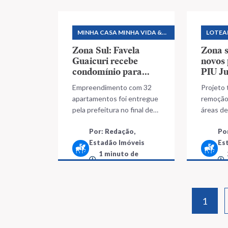
MINHA CASA MINHA VIDA &
LOTEA
PROGRAMAS HABITACIONAIS
Zona Sul: Favela
Zona 
Guaicuri recebe
novos
condomínio para
PIU J
abrigar 3 mil
Empreendimento com 32
Projeto
famílias
apartamentos foi entregue
remoção 
pela prefeitura no final de
áreas de
junho
prolong
Por: Redação,
Po
Estadão Imóveis
Es
1 minuto de
leitura
1