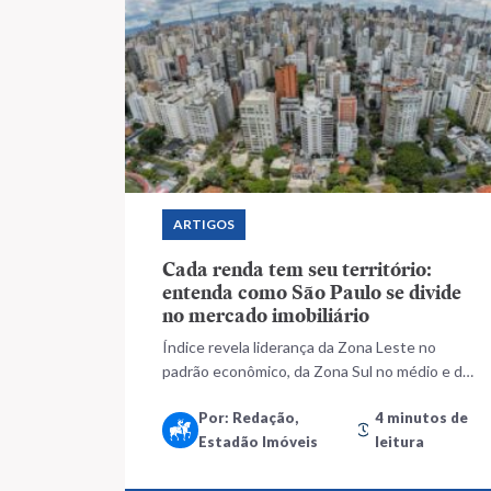
ARTIGOS
Cada renda tem seu território:
entenda como São Paulo se divide
no mercado imobiliário
Índice revela liderança da Zona Leste no
padrão econômico, da Zona Sul no médio e da
Zona Oeste no alto padrão no 2º trimestre de
Por: Redação,
4 minutos de
2025
Estadão Imóveis
leitura