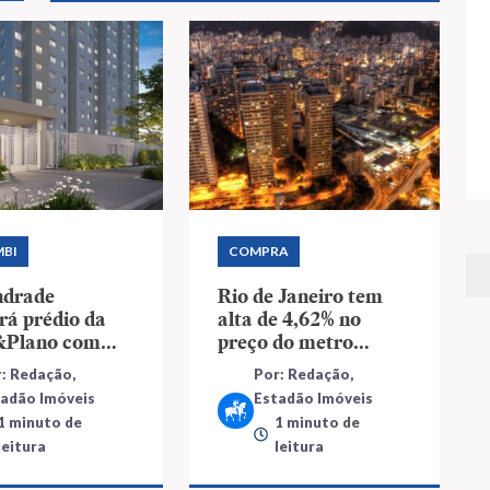
BI
COMPRA
ndrade
Rio de Janeiro tem
rá prédio da
alta de 4,62% no
&Plano com
preço do metro
o Minha Casa,
quadrado no 2º tri
: Redação,
Por: Redação,
Vida
tadão Imóveis
Estadão Imóveis
1 minuto de
1 minuto de
leitura
leitura