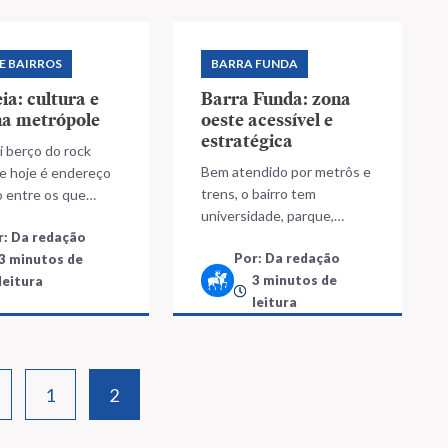
E BAIRROS
BARRA FUNDA
a: cultura e
Barra Funda: zona
na metrópole
oeste acessível e
estratégica
oi berço do rock
Bem atendido por metrôs e
 e hoje é endereço
trens, o bairro tem
o entre os que
universidade, parque,
entretenimento
r: Da redação
shopping e vida noturna
Por: Da redação
3 minutos de
intensa
3 minutos de
leitura
leitura
1
2