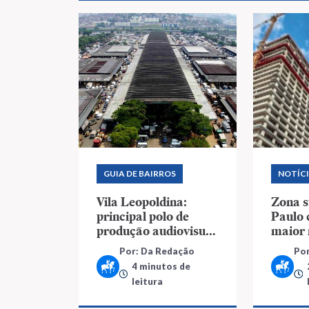
GUIA DE BAIRROS
NOTÍC
Vila Leopoldina:
Zona s
principal polo de
Paulo 
produção audiovisual
maior
de São Paulo
lança
Por: Da Redação
Po
4 minutos de
leitura