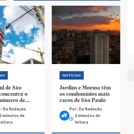
IAS
NOTÍCIAS
ul de São
Jardins e Moema têm
concentra o
os condomínios mais
 número de
caros de São Paulo
mentos
r: Da Redação
Por: Da Redação
2 minutos de
2 minutos de
leitura
leitura