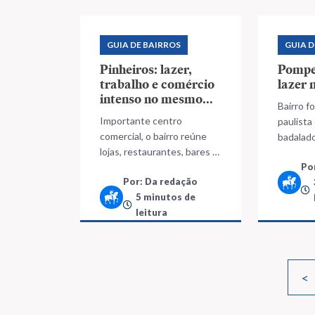
GUIA DE BAIRROS
GUIA D
Pinheiros: lazer,
Pompei
trabalho e comércio
lazer 
intenso no mesmo
Bairro f
lugar
Importante centro
paulista
comercial, o bairro reúne
badalad
lojas, restaurantes, bares e
buscam 
escritórios
Po
Por: Da redação
5 minutos de
leitura
<