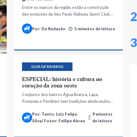
Entre os marcos da região estão a construção
das estações da São Paulo Railway, Sport Club
Corinthians Paulista e a Pinacoteca do Estado
Por: Da Redação
3 minutos de leitura
GUIA DE BAIRROS
ESPECIAL: história e cultura no
coração da zona oeste
Conjunto dos bairros Água Branca, Lapa,
Pompeia e Perdizes tem tradições ainda muito
vivas, mas evolui com modernidade e
Por: Texto: Luiz Felipe
9 minutos
efervescência cultural
Silva/ Fotos: Fellipe Abreu
de leitura