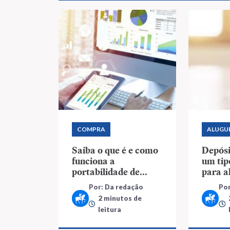
COMPRA
ALUGU
Saiba o que é e como
Depósi
funciona a
um tip
portabilidade de
para a
financiamento
Por: Da redação
Por
imobiliário
2 minutos de
leitura