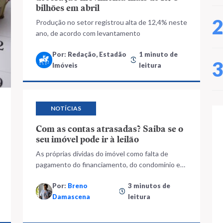
bilhões em abril
Produção no setor registrou alta de 12,4% neste
ano, de acordo com levantamento
Por: Redação, Estadão
1 minuto de
Imóveis
leitura
NOTÍCIAS
Com as contas atrasadas? Saiba se o
seu imóvel pode ir à leilão
As próprias dívidas do imóvel como falta de
pagamento do financiamento, do condomínio e
IPTU podem tornar o risco uma possibilidade
Por:
Breno
3 minutos de
real
Damascena
leitura