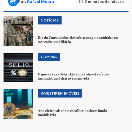
Por:
Rafael Moura
3 minutos de leitura
NOTÍCIAS
Dia do Consumidor: descubra as oportunidades no
mercado imobiliário
COMPRA
O que é a taxa Selic? Entenda como ela afeta o
mercado imobiliário e a sua vida
INVESTIR EM IMÓVEIS
Ano eleitoral: como escolher um bom fundo
imobiliário