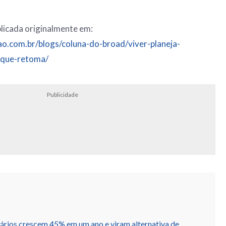
licada originalmente em:
ao.com.br/blogs/coluna-do-broad/viver-planeja-
-que-retoma/
Publicidade
ários crescem 45% em um ano e viram alternativa de