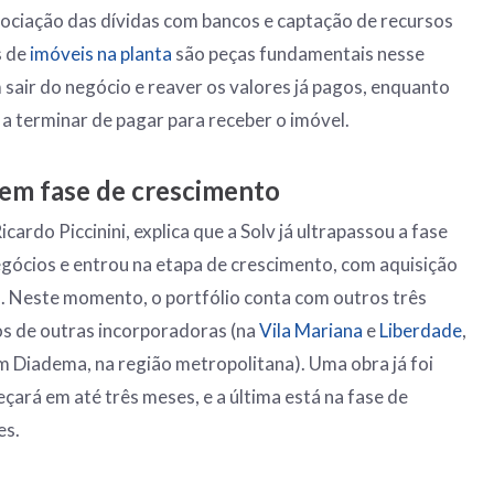
ociação das dívidas com bancos e captação de recursos
s de
imóveis na planta
são peças fundamentais nesse
 sair do negócio e reaver os valores já pagos, enquanto
a terminar de pagar para receber o imóvel.
em fase de crescimento
cardo Piccinini, explica que a Solv já ultrapassou a fase
egócios e entrou na etapa de crescimento, com aquisição
s. Neste momento, o portfólio conta com outros três
 de outras incorporadoras (na
Vila Mariana
e
Liberdade
,
m Diadema, na região metropolitana). Uma obra já foi
ará em até três meses, e a última está na fase de
es.