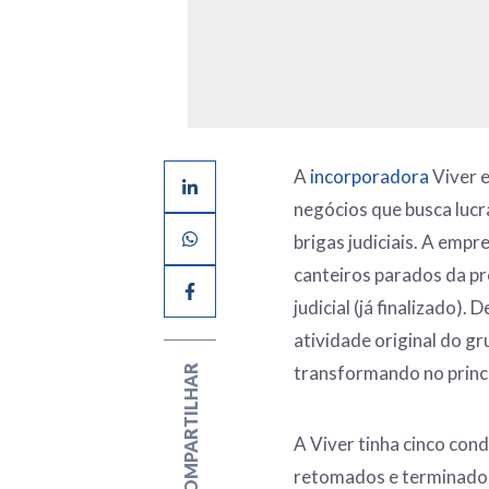
A
incorporadora
Viver e
negócios que busca luc
brigas judiciais. A empr
canteiros parados da pr
judicial (já finalizado).
atividade original do g
transformando no princip
COMPARTILHAR
A Viver tinha cinco con
retomados e terminados,