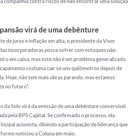
 a companhia contra riscos de não encontrar uma solução
xpansão virá de uma debênture
 de juros e inflação em alta, o presidente da Viver
 das incorporadoras possa sofrer com estoques não
heiro em caixa, mas este não é um problema generalizado
escapamento costuma cair só uns quilômetros depois de
da. Hoje, não tem mais obras parando, mas estamos
s no futuro”.
o da Solv virá da emissão de uma debênture conversível
da pela BPS Capital. Se confirmado o processo, ela
incipal acionista, diluindo a participação de liderança que
nforme noticiou a Coluna em maio.