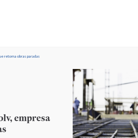
que retoma obras paradas
olv, empresa
as