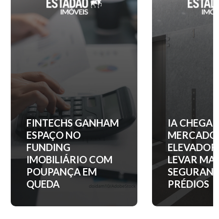
IA CHEGA AO
QUANTO C
MERCADO DE
ENTRADA 
ELEVADORES PARA
APARTAM
LEVAR MAIS
NOS PRINC
SEGURANÇA AOS
BAIRROS D
PRÉDIOS
PAULO?