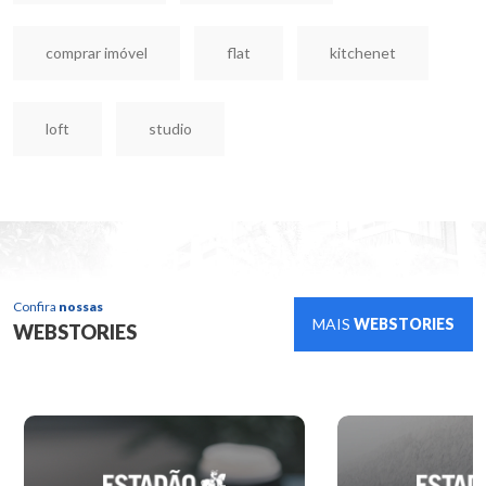
comprar imóvel
flat
kitchenet
loft
studio
Confira
nossas
MAIS
WEBSTORIES
WEBSTORIES