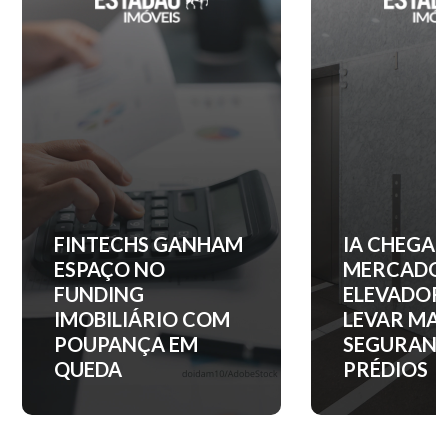
IA CHEGA AO
QUANTO C
MERCADO DE
ENTRADA 
ELEVADORES PARA
APARTAM
LEVAR MAIS
NOS PRINC
SEGURANÇA AOS
BAIRROS D
PRÉDIOS
PAULO?