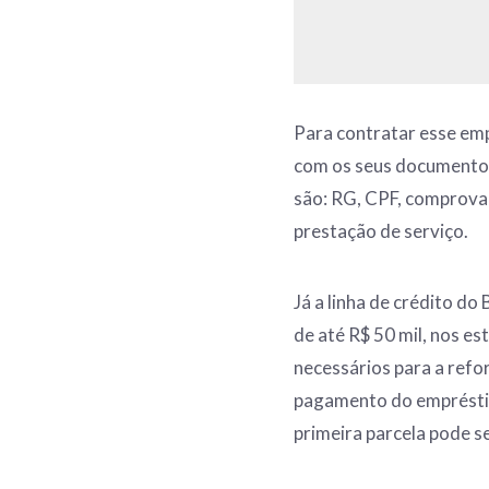
Para contratar esse emp
com os seus documentos
são: RG, CPF, comprovan
prestação de serviço.
Já a linha de crédito d
de até R$ 50 mil, nos e
necessários para a ref
pagamento do empréstim
primeira parcela pode s