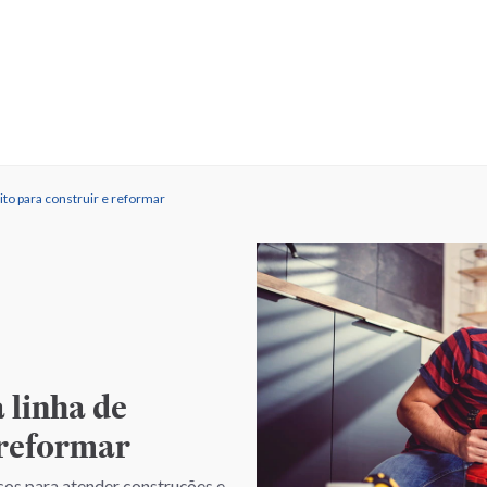
ito para construir e reformar
 linha de
 reformar
os para atender construções e